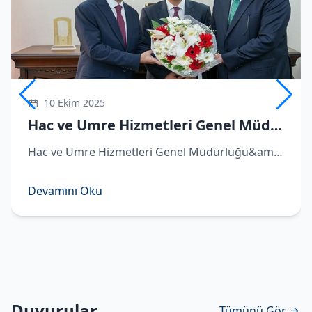
10 Ekim 2025
Hac ve Umre Hizmetleri Genel Müdürü Demirhan göreve başladı
Hac ve Umre Hizmetleri Genel Müdürlüğü&amp;#039;ne atanan Hüseyin Demirhan görevi Remzi Bircan&amp;#039;dan devraldı. ​Hac ve Umre Hizmetleri Genel Müdürlüğü&amp;#039;ne atanan Hüseyin Demirhan, Diyanet İşleri Başkanlığı&amp;#039;nda d
Devamını Oku
Duyurular
Tümünü Gör