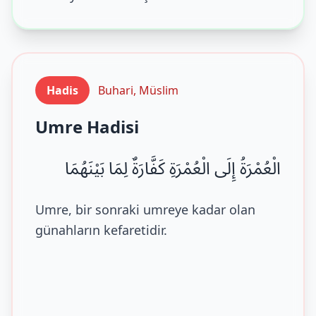
Hadis
Buhari, Müslim
Umre Hadisi
الْعُمْرَةُ إِلَى الْعُمْرَةِ كَفَّارَةٌ لِمَا بَيْنَهُمَا
Umre, bir sonraki umreye kadar olan
günahların kefaretidir.