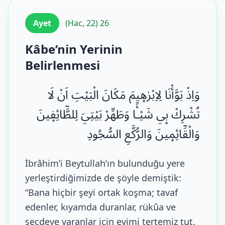
Ayet
(Hac, 22) 26
Kâbe’nin Yerinin
Belirlenmesi
وَاِذْ بَوَّأْنَا لِاِبْرٰه۪يمَ مَكَانَ الْبَيْتِ اَنْ لَا
تُشْرِكْ ب۪ي شَيْـًٔا وَطَهِّرْ بَيْتِيَ لِلطَّٓائِف۪ينَ
وَالْقَٓائِم۪ينَ وَالرُّكَّعِ السُّجُودِ
İbrâhim’i Beytullah’ın bulunduğu yere
yerleştirdiğimizde de şöyle demiştik:
“Bana hiçbir şeyi ortak koşma; tavaf
edenler, kıyamda duranlar, rükûa ve
secdeye varanlar için evimi tertemiz tut.