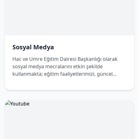
Sosyal Medya
Hac ve Umre Eğitim Dairesi Başkanlığı olarak
sosyal medya mecralarını etkin şekilde
kullanmakta; eğitim faaliyetlerimizi, güncel
duyurularımızı ve bilgilendirici içeriklerimizi
dijital platformlar üzerinden de
vatandaşlarımızla paylaşmaktayız. Bizleri sosyal
medya hesaplarımızdan takip ederek
çalışmalarımızdan haberdar olabilir, Hac ve
Umre yolculuğunuza dair doğru ve güncel
bilgilere kolaylıkla ulaşabilirsiniz.