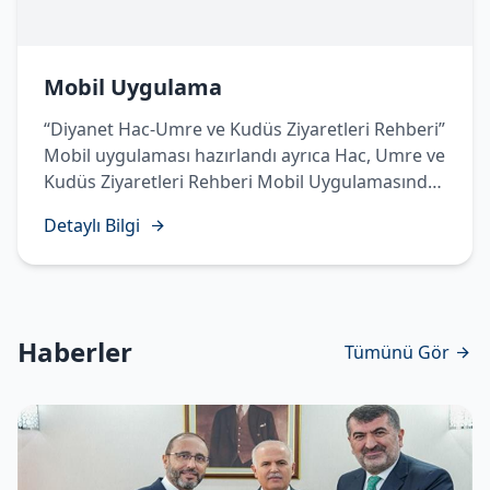
Mobil Uygulama
“Diyanet Hac-Umre ve Kudüs Ziyaretleri Rehberi”
Mobil uygulaması hazırlandı ayrıca Hac, Umre ve
Kudüs Ziyaretleri Rehberi Mobil Uygulamasında
Temettü Haccı’nın yapılışı sesli, görüntülü ve
Detaylı Bilgi
işaret diliyle hazırlanarak vatandaşlarımızın
istifadesine sunuldu.
Haberler
Tümünü Gör