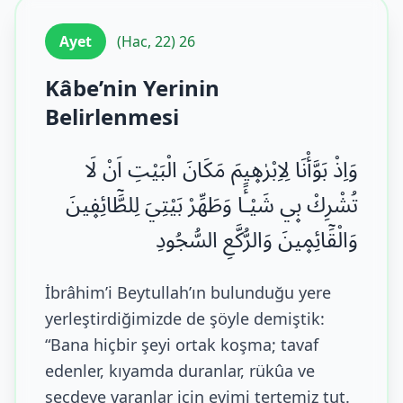
Ayet
(Hac, 22) 26
Kâbe’nin Yerinin
Belirlenmesi
وَاِذْ بَوَّأْنَا لِاِبْرٰه۪يمَ مَكَانَ الْبَيْتِ اَنْ لَا
تُشْرِكْ ب۪ي شَيْـًٔا وَطَهِّرْ بَيْتِيَ لِلطَّٓائِف۪ينَ
وَالْقَٓائِم۪ينَ وَالرُّكَّعِ السُّجُودِ
İbrâhim’i Beytullah’ın bulunduğu yere
yerleştirdiğimizde de şöyle demiştik:
“Bana hiçbir şeyi ortak koşma; tavaf
edenler, kıyamda duranlar, rükûa ve
secdeye varanlar için evimi tertemiz tut.