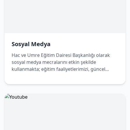
Sosyal Medya
Hac ve Umre Eğitim Dairesi Başkanlığı olarak
sosyal medya mecralarını etkin şekilde
kullanmakta; eğitim faaliyetlerimizi, güncel
duyurularımızı ve bilgilendirici içeriklerimizi
dijital platformlar üzerinden de
vatandaşlarımızla paylaşmaktayız. Bizleri sosyal
medya hesaplarımızdan takip ederek
çalışmalarımızdan haberdar olabilir, Hac ve
Umre yolculuğunuza dair doğru ve güncel
bilgilere kolaylıkla ulaşabilirsiniz.