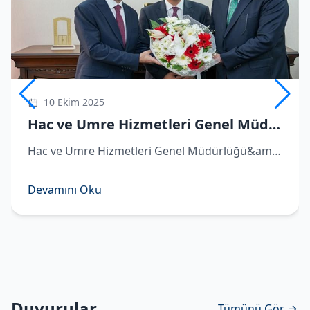
10 Ekim 2025
Hac ve Umre Hizmetleri Genel Müdürü Demirhan göreve başladı
Hac ve Umre Hizmetleri Genel Müdürlüğü&amp;#039;ne atanan Hüseyin Demirhan görevi Remzi Bircan&amp;#039;dan devraldı. ​Hac ve Umre Hizmetleri Genel Müdürlüğü&amp;#039;ne atanan Hüseyin Demirhan, Diyanet İşleri Başkanlığı&amp;#039;nda d
Devamını Oku
Duyurular
Tümünü Gör