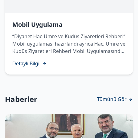
Mobil Uygulama
“Diyanet Hac-Umre ve Kudüs Ziyaretleri Rehberi”
Mobil uygulaması hazırlandı ayrıca Hac, Umre ve
Kudüs Ziyaretleri Rehberi Mobil Uygulamasında
Temettü Haccı’nın yapılışı sesli, görüntülü ve
Detaylı Bilgi
işaret diliyle hazırlanarak vatandaşlarımızın
istifadesine sunuldu.
Haberler
Tümünü Gör