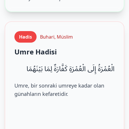
Hadis
Buhari, Müslim
Umre Hadisi
الْعُمْرَةُ إِلَى الْعُمْرَةِ كَفَّارَةٌ لِمَا بَيْنَهُمَا
Umre, bir sonraki umreye kadar olan
günahların kefaretidir.