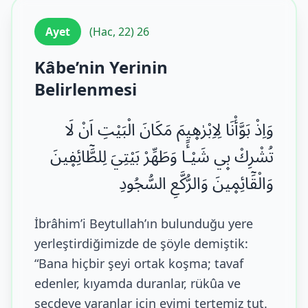
Ayet
(Hac, 22) 26
Kâbe’nin Yerinin
Belirlenmesi
وَاِذْ بَوَّأْنَا لِاِبْرٰه۪يمَ مَكَانَ الْبَيْتِ اَنْ لَا
تُشْرِكْ ب۪ي شَيْـًٔا وَطَهِّرْ بَيْتِيَ لِلطَّٓائِف۪ينَ
وَالْقَٓائِم۪ينَ وَالرُّكَّعِ السُّجُودِ
İbrâhim’i Beytullah’ın bulunduğu yere
yerleştirdiğimizde de şöyle demiştik:
“Bana hiçbir şeyi ortak koşma; tavaf
edenler, kıyamda duranlar, rükûa ve
secdeye varanlar için evimi tertemiz tut.