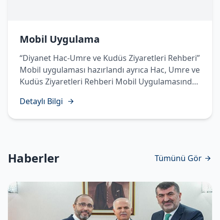
Mobil Uygulama
“Diyanet Hac-Umre ve Kudüs Ziyaretleri Rehberi”
Mobil uygulaması hazırlandı ayrıca Hac, Umre ve
Kudüs Ziyaretleri Rehberi Mobil Uygulamasında
Temettü Haccı’nın yapılışı sesli, görüntülü ve
Detaylı Bilgi
işaret diliyle hazırlanarak vatandaşlarımızın
istifadesine sunuldu.
Haberler
Tümünü Gör