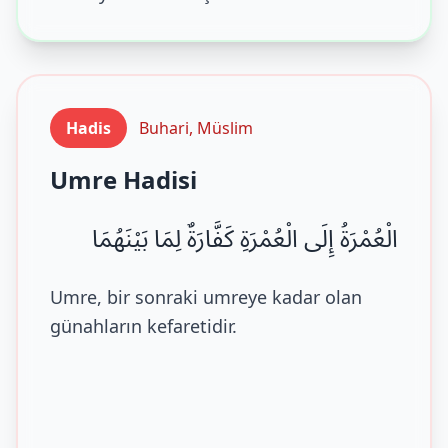
Hadis
Buhari, Müslim
Umre Hadisi
الْعُمْرَةُ إِلَى الْعُمْرَةِ كَفَّارَةٌ لِمَا بَيْنَهُمَا
Umre, bir sonraki umreye kadar olan
günahların kefaretidir.