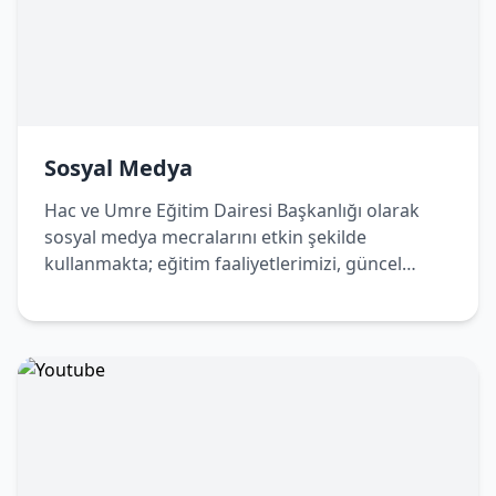
Sosyal Medya
Hac ve Umre Eğitim Dairesi Başkanlığı olarak
sosyal medya mecralarını etkin şekilde
kullanmakta; eğitim faaliyetlerimizi, güncel
duyurularımızı ve bilgilendirici içeriklerimizi
dijital platformlar üzerinden de
vatandaşlarımızla paylaşmaktayız. Bizleri sosyal
medya hesaplarımızdan takip ederek
çalışmalarımızdan haberdar olabilir, Hac ve
Umre yolculuğunuza dair doğru ve güncel
bilgilere kolaylıkla ulaşabilirsiniz.