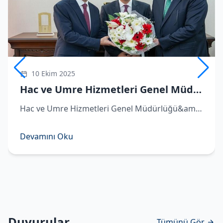
10 Ekim 2025
Hac ve Umre Hizmetleri Genel Müdürü Demirhan göreve başladı
Hac ve Umre Hizmetleri Genel Müdürlüğü&amp;#039;ne atanan Hüseyin Demirhan görevi Remzi Bircan&amp;#039;dan devraldı. ​Hac ve Umre Hizmetleri Genel Müdürlüğü&amp;#039;ne atanan Hüseyin Demirhan, Diyanet İşleri Başkanlığı&amp;#039;nda d
Devamını Oku
Duyurular
Tümünü Gör