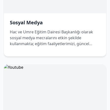
Sosyal Medya
Hac ve Umre Eğitim Dairesi Başkanlığı olarak
sosyal medya mecralarını etkin şekilde
kullanmakta; eğitim faaliyetlerimizi, güncel
duyurularımızı ve bilgilendirici içeriklerimizi
dijital platformlar üzerinden de
vatandaşlarımızla paylaşmaktayız. Bizleri sosyal
medya hesaplarımızdan takip ederek
çalışmalarımızdan haberdar olabilir, Hac ve
Umre yolculuğunuza dair doğru ve güncel
bilgilere kolaylıkla ulaşabilirsiniz.
Sosyal Medya Hesaplarımız
https://x.com/hacveumredib