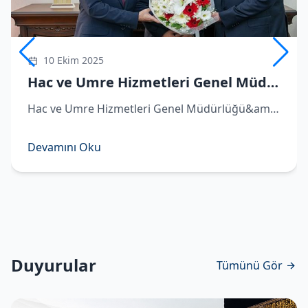
10 Ekim 2025
Hac ve Umre Hizmetleri Genel Müdürü Demirhan göreve başladı
Hac ve Umre Hizmetleri Genel Müdürlüğü&amp;#039;ne atanan Hüseyin Demirhan görevi Remzi Bircan&amp;#039;dan devraldı. ​Hac ve Umre Hizmetleri Genel Müdürlüğü&amp;#039;ne atanan Hüseyin Demirhan, Diyanet İşleri Başkanlığı&amp;#039;nda d
Devamını Oku
Duyurular
Tümünü Gör