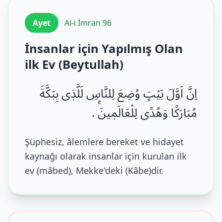
Ayet
Al-i İmran 96
İnsanlar için Yapılmış Olan
ilk Ev (Beytullah)
اِنَّ اَوَّلَ بَیْتٍ وُضِعَ لِلنَّاسِ لَلَّذٖی بِبَكَّةَ
مُبَارَكًا وَهُدًى لِلْعَالَمٖینَۚ .
Şüphesiz, âlemlere bereket ve hidayet
kaynağı olarak insanlar için kurulan ilk
ev (mâbed), Mekke'deki (Kâbe)dir.