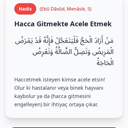
Hadis
(Ebû Dâvûd, Menâsik, 5)
Hacca Gitmekte Acele Etmek
مَنْ أَرَادَ الْحَجَّ فَلْيَتَعَجَّلْ فَإِنَّهُ قَدْ يَمْرَضُ
الْمَرِيضُ وَتَضِلُّ الضَّالَّةُ وَتَعْرِضُ
الْحَاجَةُ
Haccetmek isteyen kimse acele etsin!
Olur ki hastalanır veya binek hayvanı
kaybolur ya da (hacca gitmesini
engelleyen) bir ihtiyaç ortaya çıkar.