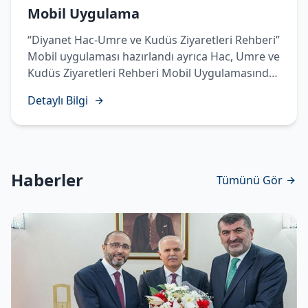
Mobil Uygulama
“Diyanet Hac-Umre ve Kudüs Ziyaretleri Rehberi”
Mobil uygulaması hazırlandı ayrıca Hac, Umre ve
Kudüs Ziyaretleri Rehberi Mobil Uygulamasında
Temettü Haccı’nın yapılışı sesli, görüntülü ve
Detaylı Bilgi
işaret diliyle hazırlanarak vatandaşlarımızın
istifadesine sunuldu.
Haberler
Tümünü Gör