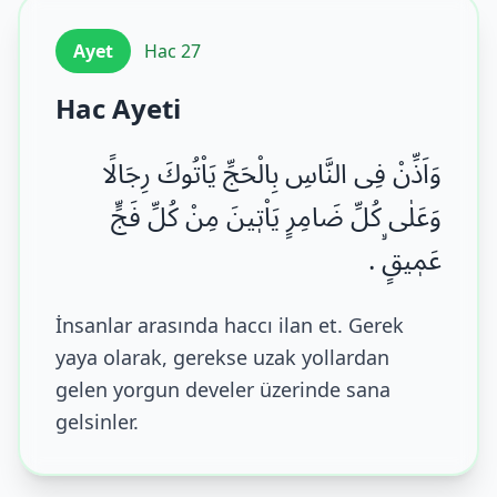
Ayet
Hac 27
Hac Ayeti
وَاَذِّنْ فِی النَّاسِ بِالْحَجِّ یَاْتُوكَ رِجَالًا
وَعَلٰى كُلِّ ضَامِرٍ یَاْتٖینَ مِنْ كُلِّ فَجٍّ
عَمٖیقٍۙ .
İnsanlar arasında haccı ilan et. Gerek
yaya olarak, gerekse uzak yollardan
gelen yorgun develer üzerinde sana
gelsinler.