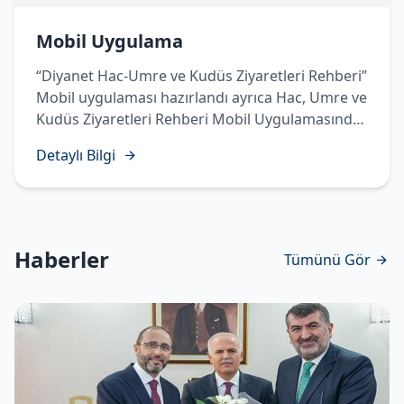
Mobil Uygulama
“Diyanet Hac-Umre ve Kudüs Ziyaretleri Rehberi”
Mobil uygulaması hazırlandı ayrıca Hac, Umre ve
Kudüs Ziyaretleri Rehberi Mobil Uygulamasında
Temettü Haccı’nın yapılışı sesli, görüntülü ve
Detaylı Bilgi
işaret diliyle hazırlanarak vatandaşlarımızın
istifadesine sunuldu.
Haberler
Tümünü Gör