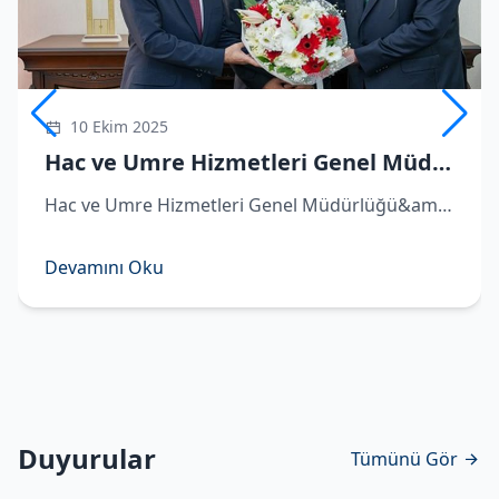
10 Ekim 2025
Hac ve Umre Hizmetleri Genel Müdürü Demirhan göreve başladı
Hac ve Umre Hizmetleri Genel Müdürlüğü&amp;#039;ne atanan Hüseyin Demirhan görevi Remzi Bircan&amp;#039;dan devraldı. ​Hac ve Umre Hizmetleri Genel Müdürlüğü&amp;#039;ne atanan Hüseyin Demirhan, Diyanet İşleri Başkanlığı&amp;#039;nda d
Devamını Oku
Duyurular
Tümünü Gör