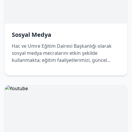
Sosyal Medya
Hac ve Umre Eğitim Dairesi Başkanlığı olarak
sosyal medya mecralarını etkin şekilde
kullanmakta; eğitim faaliyetlerimizi, güncel
duyurularımızı ve bilgilendirici içeriklerimizi
dijital platformlar üzerinden de
vatandaşlarımızla paylaşmaktayız. Bizleri sosyal
medya hesaplarımızdan takip ederek
çalışmalarımızdan haberdar olabilir, Hac ve
Umre yolculuğunuza dair doğru ve güncel
bilgilere kolaylıkla ulaşabilirsiniz.
Sosyal Medya Hesaplarımız