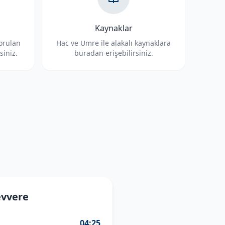
Kaynaklar
sorulan
Hac ve Umre ile alakalı kaynaklara
siniz.
buradan erişebilirsiniz.
evvere
04:25