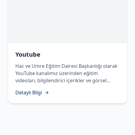
Youtube
Hac ve Umre Eğitim Dairesi Başkanlığı olarak
YouTube kanalımız üzerinden eğitim
videoları, bilgilendirici içerikler ve görsel
materyaller yayınlayarak vatandaşlarımızın
Detaylı Bilgi
Hac ve Umre ibadetlerine en doğru şekilde
hazırlanmalarını desteklemekteyiz. Kanalımızı
takip ederek güncel içeriklerimize ulaşabilir,
ibadet öncesi ve sırasında ihtiyaç
duyabileceğiniz bilgi ve rehberliğe kolaylıkla
erişebilirsiniz."