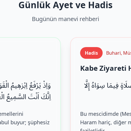
Günlük Ayet ve Hadis
Bugünün manevi rehberi
Hadis
Buhari, Mü
Kabe Ziyareti 
ٍ فِيمَا سِوَاهُ إِلَّا
وَاِذْ یَرْفَعُ اِبْرٰهٖیمُ الْقَ
اِنَّكَ اَنْتَ السَّمٖیعُ ال .
temellerini
Bu mescidimde (Mesc
abul buyur; şüphesiz
Haram hariç, diğer 
faziletlidir.