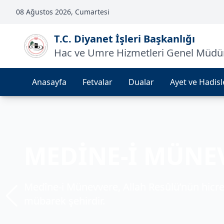
08 Ağustos 2026, Cumartesi
T.C. Diyanet İşleri Başkanlığı
Hac ve Umre Hizmetleri Genel Müdü
Anasayfa
Fetvalar
Dualar
Ayet ve Hadisl
KABE
MEDİNE-İ MÜNE
MESCİD-İ AKSA
Kâbe, tevhidin sembolü ve milyonlarca müm
Medîne-i Münevvere, Allah Resûlü’nün hicre
Mescid-i Aksa, Müslümanların ilk kıblesi ve
mekândır.
mübarek şehirdir.