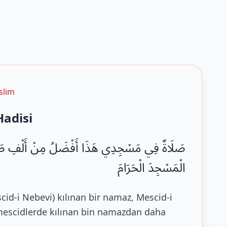
slim
Hadisi
صَلَاةٌ فِي مَسْجِدِي هَذَا أَفْضَلُ مِنْ أَلْفِ صَلَاة
الْمَسْجِدَ الْحَرَامَ
id-i Nebevi) kılınan bir namaz, Mescid-i
mescidlerde kılınan bin namazdan daha