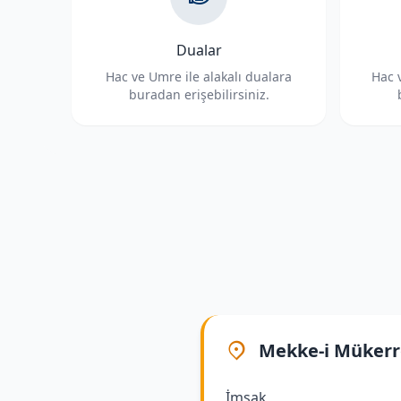
Dualar
Hac ve Umre ile alakalı dualara
Hac v
buradan erişebilirsiniz.
Mekke-i Müker
İmsak