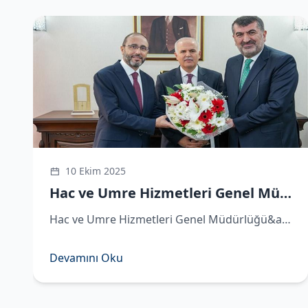
Sosyal Medya Hesaplarımız
https://x.com/hacveumredib
https://www.instagram.com/hacveumredib
https://www.facebook.com/hacveumredib
https://sosyal.teknofest.app/@hacveumredib
https://www.youtube.com/@hacveumredib
10 Ekim 2025
Hac ve Umre Hizmetleri Genel Müdürü Demirhan göreve başladı
Hac ve Umre Hizmetleri Genel Müdürlüğü&amp;#039;ne atanan Hüseyin Demirhan görevi Remzi Bircan&amp;#039;dan devraldı. ​Hac ve Umre Hizmetleri Genel Müdürlüğü&amp;#039;ne atanan Hüseyin Demirhan, Diyanet İşleri Başkanlığı&amp;#039;nda d
Devamını Oku