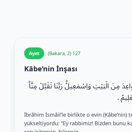
Ayet
(Bakara, 2) 127
Kâbe’nin İnşası
وَاعِدَ مِنَ الْبَیْتِ وَاِسْمٰعٖیلُؕ رَبَّنَا تَقَبَّلْ مِنَّاؕ
ْعَلٖیمُ
İbrâhim İsmâil’le birlikte o evin (Kâbe’nin) 
yükseltiyordu: “Ey rabbimiz! Bizden bunu k
sen işitensin, bilensin.