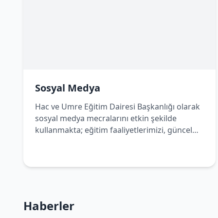
Sosyal Medya
Hac ve Umre Eğitim Dairesi Başkanlığı olarak
sosyal medya mecralarını etkin şekilde
kullanmakta; eğitim faaliyetlerimizi, güncel
duyurularımızı ve bilgilendirici içeriklerimizi
dijital platformlar üzerinden de
vatandaşlarımızla paylaşmaktayız. Bizleri
sosyal medya hesaplarımızdan takip ederek
çalışmalarımızdan haberdar olabilir, Hac ve
Umre yolculuğunuza dair doğru ve güncel
Haberler
bilgilere kolaylıkla ulaşabilirsiniz.