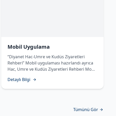
Mobil Uygulama
“Diyanet Hac-Umre ve Kudüs Ziyaretleri
Rehberi” Mobil uygulaması hazırlandı ayrıca
Hac, Umre ve Kudüs Ziyaretleri Rehberi Mobil
Uygulamasında Temettü Haccı’nın yapılışı
Detaylı Bilgi
sesli, görüntülü ve işaret diliyle hazırlanarak
vatandaşlarımızın istifadesine sunuldu.
Tümünü Gör