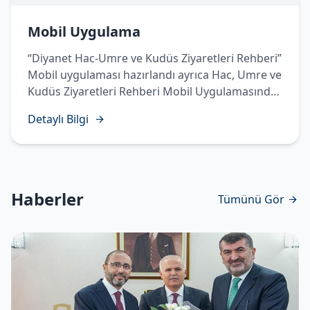
Mobil Uygulama
“Diyanet Hac-Umre ve Kudüs Ziyaretleri Rehberi”
Mobil uygulaması hazırlandı ayrıca Hac, Umre ve
Kudüs Ziyaretleri Rehberi Mobil Uygulamasında
Temettü Haccı’nın yapılışı sesli, görüntülü ve
Detaylı Bilgi
işaret diliyle hazırlanarak vatandaşlarımızın
istifadesine sunuldu.
Haberler
Tümünü Gör