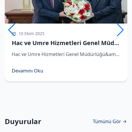
10 Ekim 2025
Hac ve Umre Hizmetleri Genel Müdürü Demirhan göreve başladı
Hac ve Umre Hizmetleri Genel Müdürlüğü&amp;#039;ne atanan Hüseyin Demirhan görevi Remzi Bircan&amp;#039;dan devraldı. ​Hac ve Umre Hizmetleri Genel Müdürlüğü&amp;#039;ne atanan Hüseyin Demirhan, Diyanet İşleri Başkanlığı&amp;#039;nda d
Devamını Oku
Duyurular
Tümünü Gör