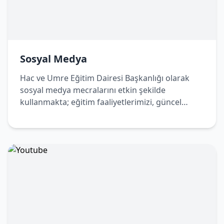
Sosyal Medya
Hac ve Umre Eğitim Dairesi Başkanlığı olarak
sosyal medya mecralarını etkin şekilde
kullanmakta; eğitim faaliyetlerimizi, güncel
duyurularımızı ve bilgilendirici içeriklerimizi
dijital platformlar üzerinden de
vatandaşlarımızla paylaşmaktayız. Bizleri sosyal
medya hesaplarımızdan takip ederek
çalışmalarımızdan haberdar olabilir, Hac ve
Umre yolculuğunuza dair doğru ve güncel
bilgilere kolaylıkla ulaşabilirsiniz.
Sosyal Medya Hesaplarımız