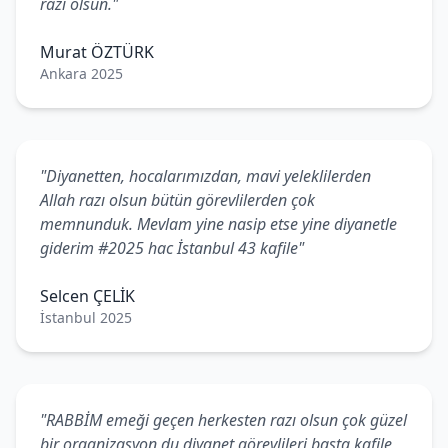
razı olsun."
Murat ÖZTÜRK
Ankara 2025
"Diyanetten, hocalarımızdan, mavi yeleklilerden
Allah razı olsun bütün görevlilerden çok
memnunduk. Mevlam yine nasip etse yine diyanetle
giderim #2025 hac İstanbul 43 kafile"
Selcen ÇELİK
İstanbul 2025
"RABBİM emeği geçen herkesten razı olsun çok güzel
bir organizasyon du diyanet görevlileri başta kafile