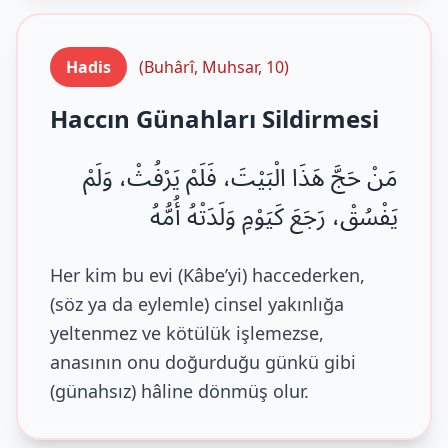
Hadis
(Buhârî, Muhsar, 10)
Haccın Günahları Sildirmesi
مَنْ حَجَّ هَذَا الْبَيْتَ، فَلَمْ يَرْفُثْ، وَلَمْ
يَفْسُقْ، رَجَعَ كَيَوْمِ وَلَدَتْهُ أُمُّهُ
Her kim bu evi (Kâbe’yi) haccederken,
(söz ya da eylemle) cinsel yakınlığa
yeltenmez ve kötülük işlemezse,
anasının onu doğurduğu günkü gibi
(günahsız) hâline dönmüş olur.