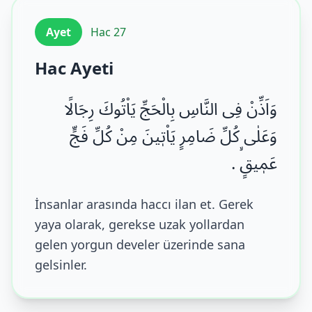
Ayet
Hac 27
Hac Ayeti
وَاَذِّنْ فِی النَّاسِ بِالْحَجِّ یَاْتُوكَ رِجَالًا
وَعَلٰى كُلِّ ضَامِرٍ یَاْتٖینَ مِنْ كُلِّ فَجٍّ
عَمٖیقٍۙ .
İnsanlar arasında haccı ilan et. Gerek
yaya olarak, gerekse uzak yollardan
gelen yorgun develer üzerinde sana
gelsinler.