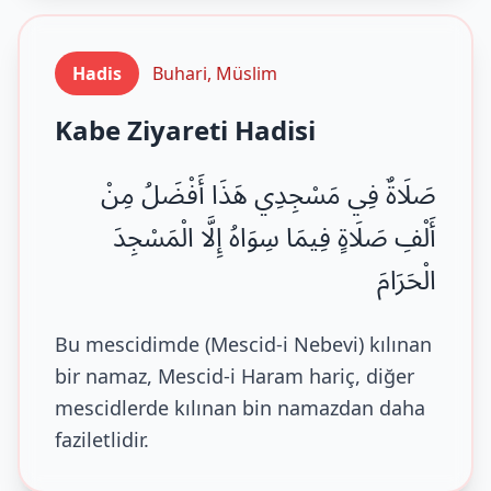
Hadis
Buhari, Müslim
Kabe Ziyareti Hadisi
صَلَاةٌ فِي مَسْجِدِي هَذَا أَفْضَلُ مِنْ
أَلْفِ صَلَاةٍ فِيمَا سِوَاهُ إِلَّا الْمَسْجِدَ
الْحَرَامَ
Bu mescidimde (Mescid-i Nebevi) kılınan
bir namaz, Mescid-i Haram hariç, diğer
mescidlerde kılınan bin namazdan daha
faziletlidir.