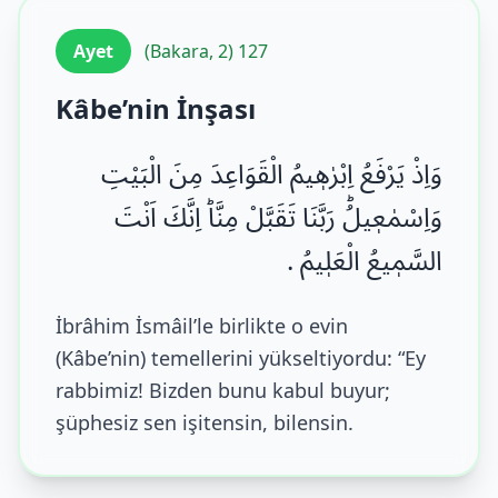
Ayet
(Bakara, 2) 127
Kâbe’nin İnşası
وَاِذْ یَرْفَعُ اِبْرٰهٖیمُ الْقَوَاعِدَ مِنَ الْبَیْتِ
وَاِسْمٰعٖیلُؕ رَبَّنَا تَقَبَّلْ مِنَّاؕ اِنَّكَ اَنْتَ
السَّمٖیعُ الْعَلٖیمُ .
İbrâhim İsmâil’le birlikte o evin
(Kâbe’nin) temellerini yükseltiyordu: “Ey
rabbimiz! Bizden bunu kabul buyur;
şüphesiz sen işitensin, bilensin.