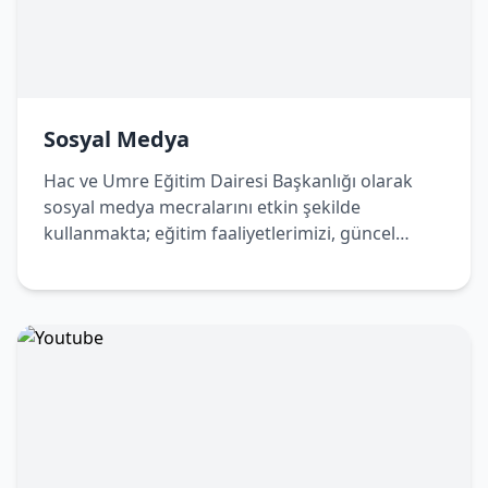
Sosyal Medya
Hac ve Umre Eğitim Dairesi Başkanlığı olarak
sosyal medya mecralarını etkin şekilde
kullanmakta; eğitim faaliyetlerimizi, güncel
duyurularımızı ve bilgilendirici içeriklerimizi
dijital platformlar üzerinden de
vatandaşlarımızla paylaşmaktayız. Bizleri sosyal
medya hesaplarımızdan takip ederek
çalışmalarımızdan haberdar olabilir, Hac ve
Umre yolculuğunuza dair doğru ve güncel
bilgilere kolaylıkla ulaşabilirsiniz.
Sosyal Medya Hesaplarımız