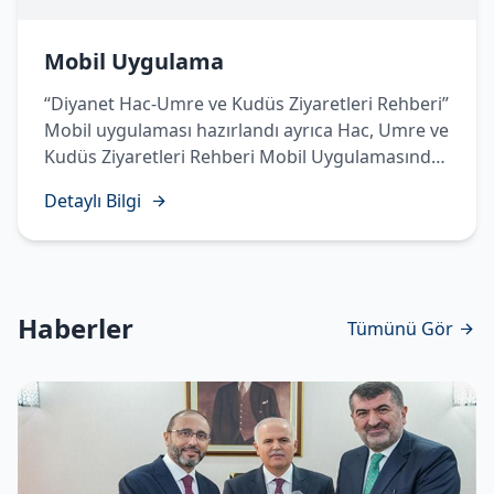
Mobil Uygulama
“Diyanet Hac-Umre ve Kudüs Ziyaretleri Rehberi”
Mobil uygulaması hazırlandı ayrıca Hac, Umre ve
Kudüs Ziyaretleri Rehberi Mobil Uygulamasında
Temettü Haccı’nın yapılışı sesli, görüntülü ve
Detaylı Bilgi
işaret diliyle hazırlanarak vatandaşlarımızın
istifadesine sunuldu.
Haberler
Tümünü Gör