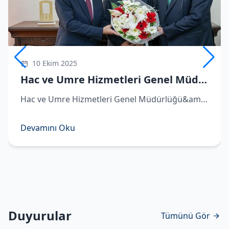
10 Ekim 2025
Hac ve Umre Hizmetleri Genel Müdürü Demirhan göreve başladı
Hac ve Umre Hizmetleri Genel Müdürlüğü&amp;#039;ne atanan Hüseyin Demirhan görevi Remzi Bircan&amp;#039;dan devraldı. ​Hac ve Umre Hizmetleri Genel Müdürlüğü&amp;#039;ne atanan Hüseyin Demirhan, Diyanet İşleri Başkanlığı&amp;#039;nda d
Devamını Oku
Duyurular
Tümünü Gör