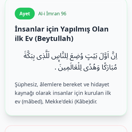
Ayet
Al-i İmran 96
İnsanlar için Yapılmış Olan
ilk Ev (Beytullah)
اِنَّ اَوَّلَ بَیْتٍ وُضِعَ لِلنَّاسِ لَلَّذٖی بِبَكَّةَ
مُبَارَكًا وَهُدًى لِلْعَالَمٖینَۚ .
Şüphesiz, âlemlere bereket ve hidayet
kaynağı olarak insanlar için kurulan ilk
ev (mâbed), Mekke'deki (Kâbe)dir.