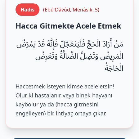
Hadis
(Ebû Dâvûd, Menâsik, 5)
Hacca Gitmekte Acele Etmek
مَنْ أَرَادَ الْحَجَّ فَلْيَتَعَجَّلْ فَإِنَّهُ قَدْ يَمْرَضُ
الْمَرِيضُ وَتَضِلُّ الضَّالَّةُ وَتَعْرِضُ
الْحَاجَةُ
Haccetmek isteyen kimse acele etsin!
Olur ki hastalanır veya binek hayvanı
kaybolur ya da (hacca gitmesini
engelleyen) bir ihtiyaç ortaya çıkar.