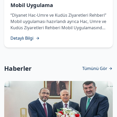
Mobil Uygulama
“Diyanet Hac-Umre ve Kudüs Ziyaretleri Rehberi”
Mobil uygulaması hazırlandı ayrıca Hac, Umre ve
Kudüs Ziyaretleri Rehberi Mobil Uygulamasında
Temettü Haccı’nın yapılışı sesli, görüntülü ve
Detaylı Bilgi
işaret diliyle hazırlanarak vatandaşlarımızın
istifadesine sunuldu.
Haberler
Tümünü Gör