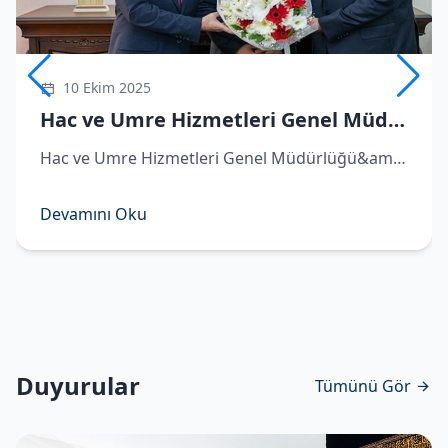
10 Ekim 2025
Hac ve Umre Hizmetleri Genel Müdürü Demirhan göreve başladı
Hac ve Umre Hizmetleri Genel Müdürlüğü&amp;#039;ne atanan Hüseyin Demirhan görevi Remzi Bircan&amp;#039;dan devraldı. ​Hac ve Umre Hizmetleri Genel Müdürlüğü&amp;#039;ne atanan Hüseyin Demirhan, Diyanet İşleri Başkanlığı&amp;#039;nda d
Devamını Oku
Duyurular
Tümünü Gör