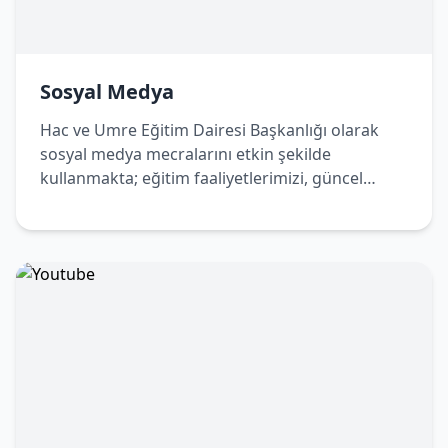
Sosyal Medya
Hac ve Umre Eğitim Dairesi Başkanlığı olarak
sosyal medya mecralarını etkin şekilde
kullanmakta; eğitim faaliyetlerimizi, güncel
duyurularımızı ve bilgilendirici içeriklerimizi
dijital platformlar üzerinden de
vatandaşlarımızla paylaşmaktayız. Bizleri sosyal
medya hesaplarımızdan takip ederek
çalışmalarımızdan haberdar olabilir, Hac ve
Umre yolculuğunuza dair doğru ve güncel
bilgilere kolaylıkla ulaşabilirsiniz.
Sosyal Medya Hesaplarımız
https://x.com/hacveumredib