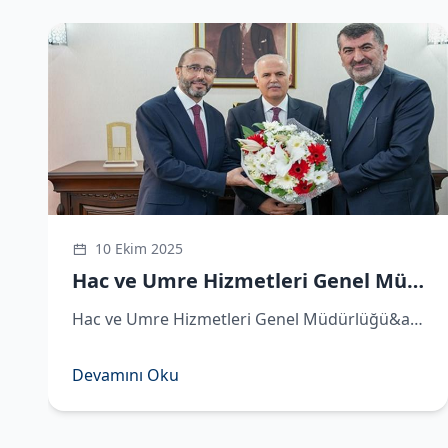
Sosyal Medya Hesaplarımız
https://x.com/hacveumredib
https://www.instagram.com/hacveumredib
https://www.facebook.com/hacveumredib
https://sosyal.teknofest.app/@hacveumredib
https://www.youtube.com/@hacveumredib
10 Ekim 2025
Hac ve Umre Hizmetleri Genel Müdürü Demirhan göreve başladı
Hac ve Umre Hizmetleri Genel Müdürlüğü&amp;#039;ne atanan Hüseyin Demirhan görevi Remzi Bircan&amp;#039;dan devraldı. ​Hac ve Umre Hizmetleri Genel Müdürlüğü&amp;#039;ne atanan Hüseyin Demirhan, Diyanet İşleri Başkanlığı&amp;#039;nda d
Devamını Oku