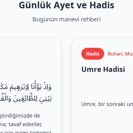
Günlük Ayet ve Hadis
Bugünün manevi rehberi
Hadis
Buhari, Mü
Umre Hadisi
وَاِذْ بَوَّأْنَا لِاِبْرٰه۪يمَ 
بَيْتِيَ لِلطَّٓائِف۪ينَ وَالْقَ
Umre, bir sonraki um
ştirdiğimizde de
ma; tavaf edenler,
r için evimi tertemiz