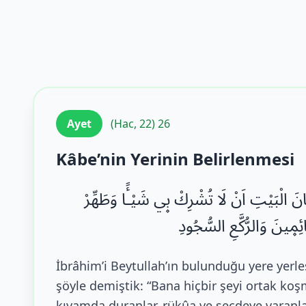
Ayet
(Hac, 22) 26
Kâbe’nin Yerinin Belirlenmesi
مَكَانَ الْبَيْتِ اَنْ لَا تُشْرِكْ ب۪ي شَيْـًٔا وَطَهِّرْ
ٓائِم۪ينَ وَالرُّكَّعِ السُّجُودِ
İbrâhim’i Beytullah’ın bulunduğu yere yerle
şöyle demiştik: “Bana hiçbir şeyi ortak koş
kıyamda duranlar, rükûa ve secdeye varanla