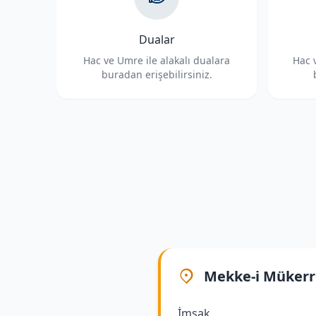
Dualar
Hac ve Umre ile alakalı dualara
Hac v
buradan erişebilirsiniz.
Mekke-i Müker
İmsak