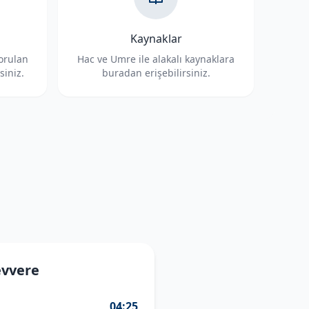
Kaynaklar
sorulan
Hac ve Umre ile alakalı kaynaklara
siniz.
buradan erişebilirsiniz.
evvere
04:25