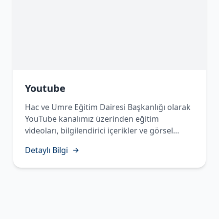
Youtube
Hac ve Umre Eğitim Dairesi Başkanlığı olarak
YouTube kanalımız üzerinden eğitim
videoları, bilgilendirici içerikler ve görsel
materyaller yayınlayarak vatandaşlarımızın
Detaylı Bilgi
Hac ve Umre ibadetlerine en doğru şekilde
hazırlanmalarını desteklemekteyiz. Kanalımızı
takip ederek güncel içeriklerimize ulaşabilir,
ibadet öncesi ve sırasında ihtiyaç
duyabileceğiniz bilgi ve rehberliğe kolaylıkla
erişebilirsiniz."