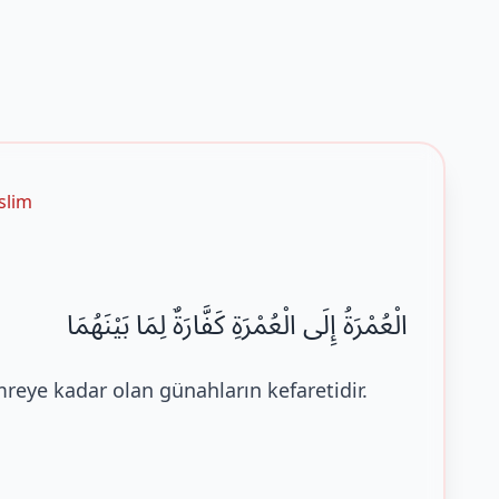
slim
الْعُمْرَةُ إِلَى الْعُمْرَةِ كَفَّارَةٌ لِمَا بَيْنَهُمَا
reye kadar olan günahların kefaretidir.