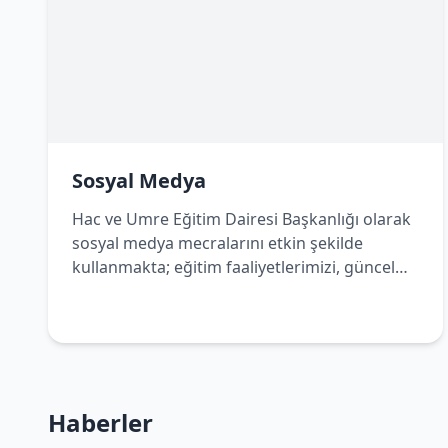
Sosyal Medya
Hac ve Umre Eğitim Dairesi Başkanlığı olarak
sosyal medya mecralarını etkin şekilde
kullanmakta; eğitim faaliyetlerimizi, güncel
duyurularımızı ve bilgilendirici içeriklerimizi
dijital platformlar üzerinden de
vatandaşlarımızla paylaşmaktayız. Bizleri
sosyal medya hesaplarımızdan takip ederek
çalışmalarımızdan haberdar olabilir, Hac ve
Umre yolculuğunuza dair doğru ve güncel
Haberler
bilgilere kolaylıkla ulaşabilirsiniz.