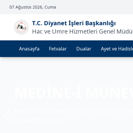
07 Ağustos 2026, Cuma
T.C. Diyanet İşleri Başkanlığı
Hac ve Umre Hizmetleri Genel Müdü
Anasayfa
Fetvalar
Dualar
Ayet ve Hadisl
KABE
MEDİNE-İ MÜNE
MESCİD-İ AKSA
Kâbe, tevhidin sembolü ve milyonlarca müm
Medîne-i Münevvere, Allah Resûlü’nün hicre
Mescid-i Aksa, Müslümanların ilk kıblesi ve
mekândır.
mübarek şehirdir.