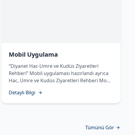
Mobil Uygulama
“Diyanet Hac-Umre ve Kudüs Ziyaretleri
Rehberi” Mobil uygulaması hazırlandı ayrıca
Hac, Umre ve Kudüs Ziyaretleri Rehberi Mobil
Uygulamasında Temettü Haccı’nın yapılışı
Detaylı Bilgi
sesli, görüntülü ve işaret diliyle hazırlanarak
vatandaşlarımızın istifadesine sunuldu.
Tümünü Gör