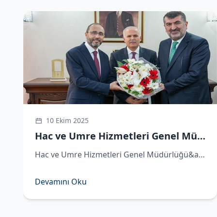
Sosyal Medya Hesaplarımız
https://x.com/hacveumredib
https://www.instagram.com/hacveumredib
https://www.facebook.com/hacveumredib
https://sosyal.teknofest.app/@hacveumredib
https://www.youtube.com/@hacveumredib
10 Ekim 2025
Hac ve Umre Hizmetleri Genel Müdürü Demirhan göreve başladı
Hac ve Umre Hizmetleri Genel Müdürlüğü&amp;#039;ne atanan Hüseyin Demirhan görevi Remzi Bircan&amp;#039;dan devraldı. ​Hac ve Umre Hizmetleri Genel Müdürlüğü&amp;#039;ne atanan Hüseyin Demirhan, Diyanet İşleri Başkanlığı&amp;#039;nda d
Devamını Oku