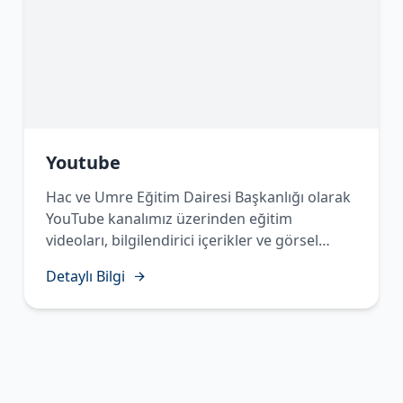
Youtube
Hac ve Umre Eğitim Dairesi Başkanlığı olarak
YouTube kanalımız üzerinden eğitim
videoları, bilgilendirici içerikler ve görsel
materyaller yayınlayarak vatandaşlarımızın
Detaylı Bilgi
Hac ve Umre ibadetlerine en doğru şekilde
hazırlanmalarını desteklemekteyiz. Kanalımızı
takip ederek güncel içeriklerimize ulaşabilir,
ibadet öncesi ve sırasında ihtiyaç
duyabileceğiniz bilgi ve rehberliğe kolaylıkla
erişebilirsiniz."