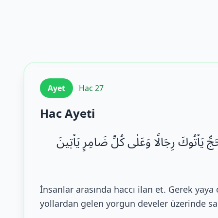
Ayet
Hac 27
Hac Ayeti
َجِّ یَاْتُوكَ رِجَالًا وَعَلٰى كُلِّ ضَامِرٍ یَاْتٖینَ
İnsanlar arasında haccı ilan et. Gerek yaya
yollardan gelen yorgun develer üzerinde san