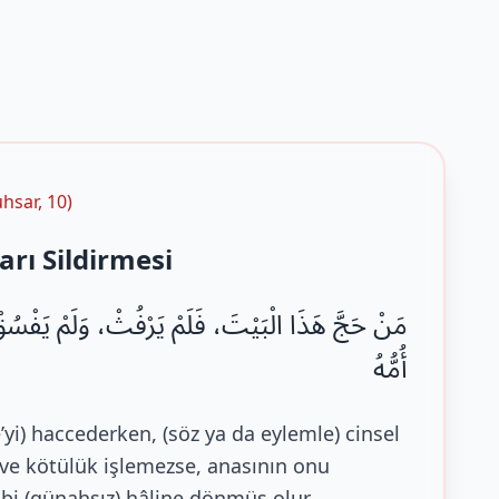
hsar, 10)
rı Sildirmesi
مَنْ حَجَّ هَذَا الْبَيْتَ، فَلَمْ يَرْفُثْ، وَلَمْ يَفْسُقْ،
أُمُّهُ
’yi) haccederken, (söz ya da eylemle) cinsel
 ve kötülük işlemezse, anasının onu
i (günahsız) hâline dönmüş olur.