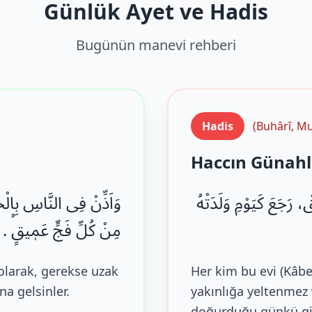
Günlük Ayet ve Hadis
Bugünün manevi rehberi
Hadis
(Buhârî, Mu
Haccın Günahla
 رَجَعَ كَيَوْمِ وَلَدَتْهُ
وَاَذِّنْ فِی النَّاسِ بِالْح
مِنْ كُلِّ فَجٍّ عَمٖیقٍۙ .
 olarak, gerekse uzak
Her kim bu evi (Kâbe
a gelsinler.
yakınlığa yeltenmez
doğurduğu günkü gib