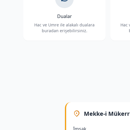
Dualar
Hac ve Umre ile alakalı dualara
Hac v
buradan erişebilirsiniz.
Mekke-i Müker
İmsak