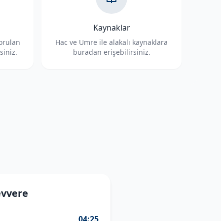
Kaynaklar
sorulan
Hac ve Umre ile alakalı kaynaklara
siniz.
buradan erişebilirsiniz.
evvere
04:25