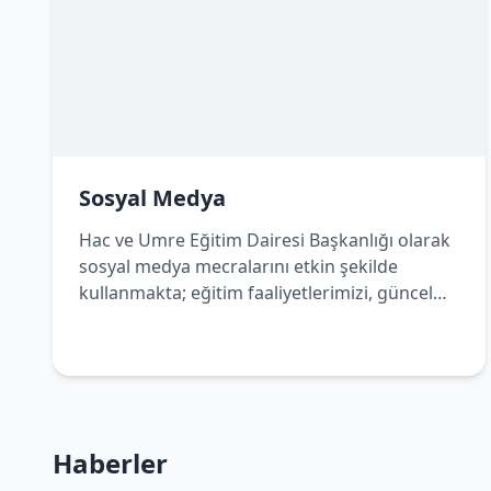
Sosyal Medya
Hac ve Umre Eğitim Dairesi Başkanlığı olarak
sosyal medya mecralarını etkin şekilde
kullanmakta; eğitim faaliyetlerimizi, güncel
duyurularımızı ve bilgilendirici içeriklerimizi
dijital platformlar üzerinden de
vatandaşlarımızla paylaşmaktayız. Bizleri
sosyal medya hesaplarımızdan takip ederek
çalışmalarımızdan haberdar olabilir, Hac ve
Umre yolculuğunuza dair doğru ve güncel
Haberler
bilgilere kolaylıkla ulaşabilirsiniz.