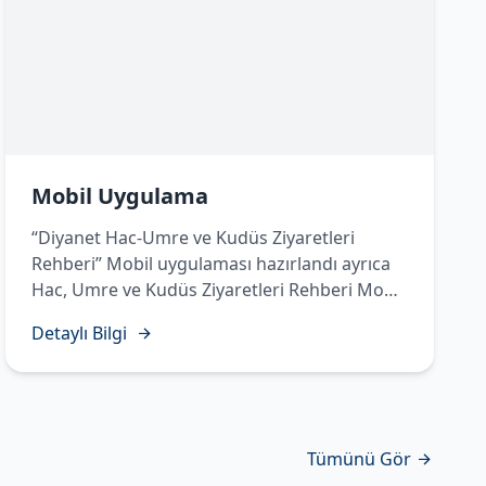
Mobil Uygulama
“Diyanet Hac-Umre ve Kudüs Ziyaretleri
Rehberi” Mobil uygulaması hazırlandı ayrıca
Hac, Umre ve Kudüs Ziyaretleri Rehberi Mobil
Uygulamasında Temettü Haccı’nın yapılışı
Detaylı Bilgi
sesli, görüntülü ve işaret diliyle hazırlanarak
vatandaşlarımızın istifadesine sunuldu.
Tümünü Gör