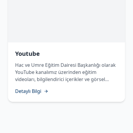
Youtube
Hac ve Umre Eğitim Dairesi Başkanlığı olarak
YouTube kanalımız üzerinden eğitim
videoları, bilgilendirici içerikler ve görsel
materyaller yayınlayarak vatandaşlarımızın
Detaylı Bilgi
Hac ve Umre ibadetlerine en doğru şekilde
hazırlanmalarını desteklemekteyiz. Kanalımızı
takip ederek güncel içeriklerimize ulaşabilir,
ibadet öncesi ve sırasında ihtiyaç
duyabileceğiniz bilgi ve rehberliğe kolaylıkla
erişebilirsiniz."