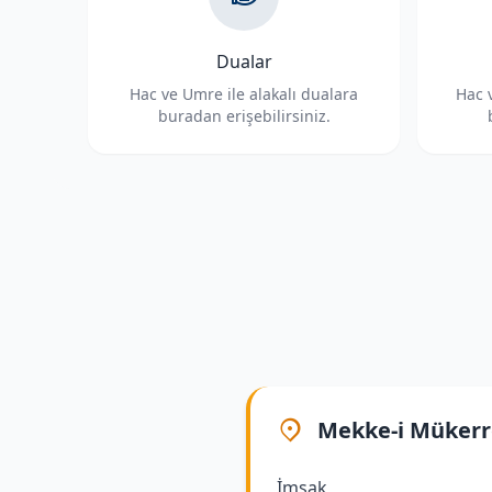
Dualar
Hac ve Umre ile alakalı dualara
Hac v
buradan erişebilirsiniz.
Mekke-i Müker
İmsak