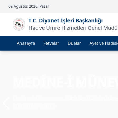
09 Ağustos 2026, Pazar
T.C. Diyanet İşleri Başkanlığı
Hac ve Umre Hizmetleri Genel Müdü
Anasayfa
Fetvalar
Dualar
Ayet ve Hadisl
KABE
MEDİNE-İ MÜNE
MESCİD-İ AKSA
Kâbe, tevhidin sembolü ve milyonlarca müm
Medîne-i Münevvere, Allah Resûlü’nün hicre
Mescid-i Aksa, Müslümanların ilk kıblesi ve
mekândır.
mübarek şehirdir.