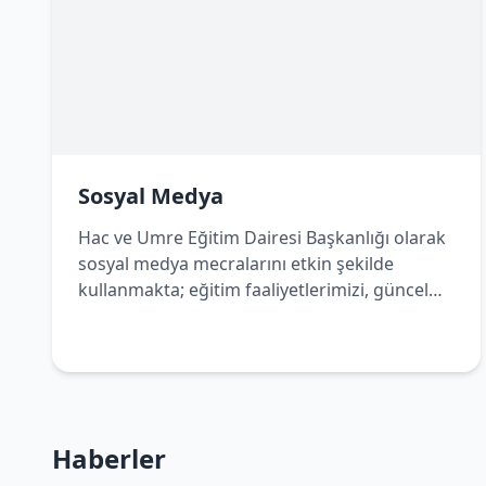
Sosyal Medya
Hac ve Umre Eğitim Dairesi Başkanlığı olarak
sosyal medya mecralarını etkin şekilde
kullanmakta; eğitim faaliyetlerimizi, güncel
duyurularımızı ve bilgilendirici içeriklerimizi
dijital platformlar üzerinden de
vatandaşlarımızla paylaşmaktayız. Bizleri
sosyal medya hesaplarımızdan takip ederek
çalışmalarımızdan haberdar olabilir, Hac ve
Umre yolculuğunuza dair doğru ve güncel
Haberler
bilgilere kolaylıkla ulaşabilirsiniz.