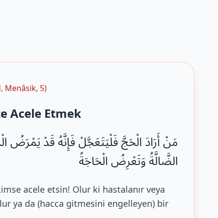
, Menâsik, 5)
e Acele Etmek
مَنْ أَرَادَ الْحَجَّ فَلْيَتَعَجَّلْ فَإِنَّهُ قَدْ يَمْرَضُ 
الضَّالَّةُ وَتَعْرِضُ الْحَاجَةُ
mse acele etsin! Olur ki hastalanır veya
ur ya da (hacca gitmesini engelleyen) bir