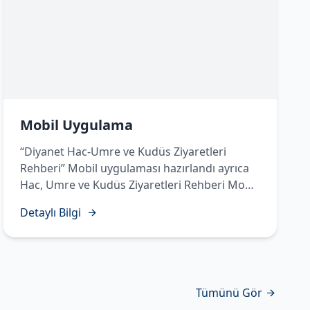
Mobil Uygulama
“Diyanet Hac-Umre ve Kudüs Ziyaretleri
Rehberi” Mobil uygulaması hazırlandı ayrıca
Hac, Umre ve Kudüs Ziyaretleri Rehberi Mobil
Uygulamasında Temettü Haccı’nın yapılışı
Detaylı Bilgi
sesli, görüntülü ve işaret diliyle hazırlanarak
vatandaşlarımızın istifadesine sunuldu.
Tümünü Gör