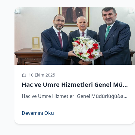
Sosyal Medya Hesaplarımız
https://x.com/hacveumredib
https://www.instagram.com/hacveumredib
https://www.facebook.com/hacveumredib
https://sosyal.teknofest.app/@hacveumredib
https://www.youtube.com/@hacveumredib
10 Ekim 2025
Hac ve Umre Hizmetleri Genel Müdürü Demirhan göreve başladı
Hac ve Umre Hizmetleri Genel Müdürlüğü&amp;#039;ne atanan Hüseyin Demirhan görevi Remzi Bircan&amp;#039;dan devraldı. ​Hac ve Umre Hizmetleri Genel Müdürlüğü&amp;#039;ne atanan Hüseyin Demirhan, Diyanet İşleri Başkanlığı&amp;#039;nda d
Devamını Oku