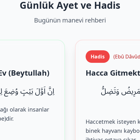
Günlük Ayet ve Hadis
Bugünün manevi rehberi
Hadis
(Ebû Dâvûd
Ev (Beytullah)
Hacca Gitmekt
الْمَرِيضُ وَتَضِلُّ
اِنَّ اَوَّلَ بَیْتٍ وُضِعَ ل .
ağı olarak insanlar
e)dir.
Haccetmek isteyen ki
binek hayvanı kaybol
ihtiyaç ortaya çıkar.