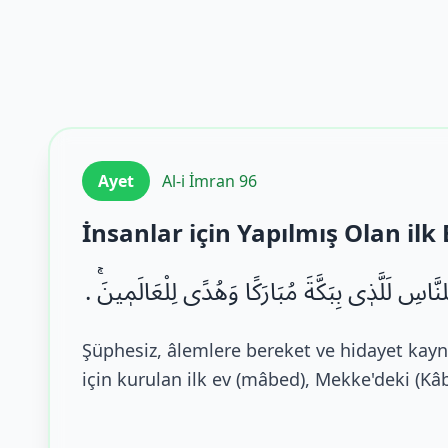
Ayet
Al-i İmran 96
İnsanlar için Yapılmış Olan ilk 
ِلنَّاسِ لَلَّذٖی بِبَكَّةَ مُبَارَكًا وَهُدًى لِلْعَالَمٖینَۚ
Şüphesiz, âlemlere bereket ve hidayet kayn
için kurulan ilk ev (mâbed), Mekke'deki (Kâb