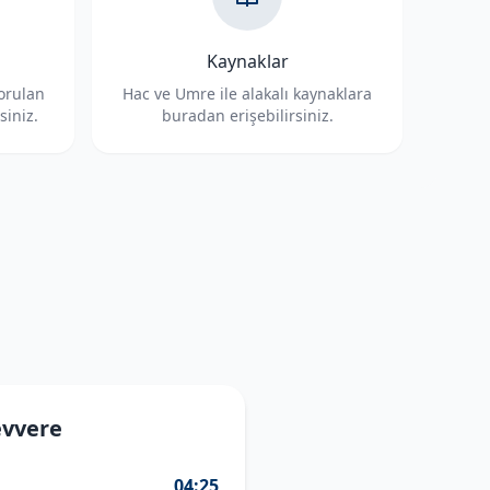
Kaynaklar
sorulan
Hac ve Umre ile alakalı kaynaklara
siniz.
buradan erişebilirsiniz.
evvere
04:25