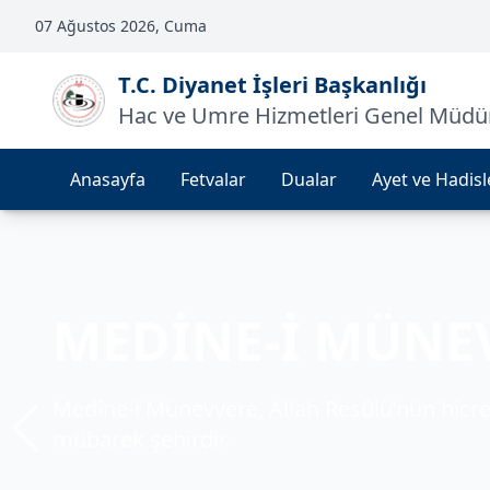
07 Ağustos 2026, Cuma
T.C. Diyanet İşleri Başkanlığı
Hac ve Umre Hizmetleri Genel Müdü
Anasayfa
Fetvalar
Dualar
Ayet ve Hadisl
KABE
MEDİNE-İ MÜNE
MESCİD-İ AKSA
Kâbe, tevhidin sembolü ve milyonlarca müm
Medîne-i Münevvere, Allah Resûlü’nün hicre
Mescid-i Aksa, Müslümanların ilk kıblesi ve
mekândır.
mübarek şehirdir.