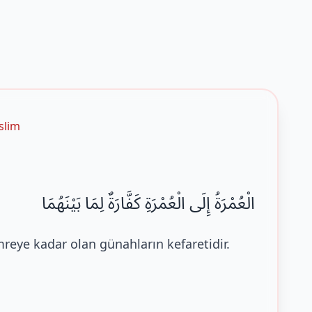
slim
الْعُمْرَةُ إِلَى الْعُمْرَةِ كَفَّارَةٌ لِمَا بَيْنَهُمَا
reye kadar olan günahların kefaretidir.