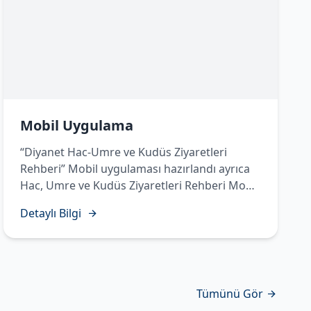
Mobil Uygulama
“Diyanet Hac-Umre ve Kudüs Ziyaretleri
Rehberi” Mobil uygulaması hazırlandı ayrıca
Hac, Umre ve Kudüs Ziyaretleri Rehberi Mobil
Uygulamasında Temettü Haccı’nın yapılışı
Detaylı Bilgi
sesli, görüntülü ve işaret diliyle hazırlanarak
vatandaşlarımızın istifadesine sunuldu.
Tümünü Gör