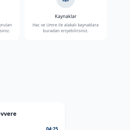
Kaynaklar
sorulan
Hac ve Umre ile alakalı kaynaklara
siniz.
buradan erişebilirsiniz.
evvere
04:25