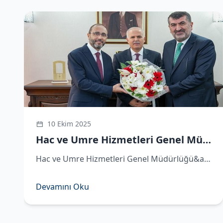
Sosyal Medya Hesaplarımız
https://x.com/hacveumredib
https://www.instagram.com/hacveumredib
https://www.facebook.com/hacveumredib
https://sosyal.teknofest.app/@hacveumredib
https://www.youtube.com/@hacveumredib
10 Ekim 2025
Hac ve Umre Hizmetleri Genel Müdürü Demirhan göreve başladı
Hac ve Umre Hizmetleri Genel Müdürlüğü&amp;#039;ne atanan Hüseyin Demirhan görevi Remzi Bircan&amp;#039;dan devraldı. ​Hac ve Umre Hizmetleri Genel Müdürlüğü&amp;#039;ne atanan Hüseyin Demirhan, Diyanet İşleri Başkanlığı&amp;#039;nda d
Devamını Oku