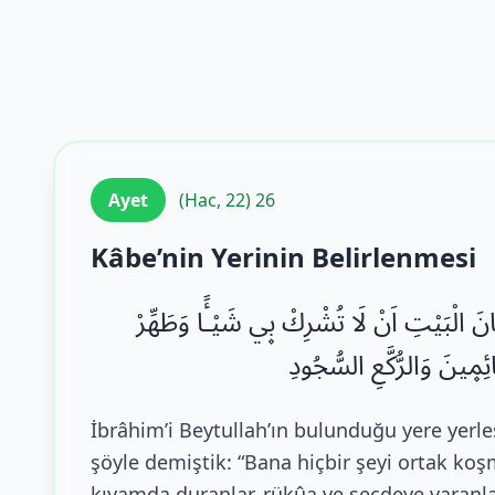
Ayet
(Hac, 22) 26
Kâbe’nin Yerinin Belirlenmesi
مَكَانَ الْبَيْتِ اَنْ لَا تُشْرِكْ ب۪ي شَيْـًٔا وَطَهِّرْ
ٓائِم۪ينَ وَالرُّكَّعِ السُّجُودِ
İbrâhim’i Beytullah’ın bulunduğu yere yerle
şöyle demiştik: “Bana hiçbir şeyi ortak koş
kıyamda duranlar, rükûa ve secdeye varanla