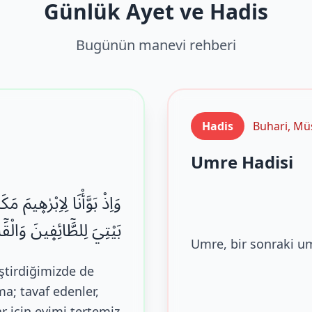
Günlük Ayet ve Hadis
Bugünün manevi rehberi
Hadis
Buhari, Mü
Umre Hadisi
وَاِذْ بَوَّأْنَا لِاِبْرٰه۪يمَ 
بَيْتِيَ لِلطَّٓائِف۪ينَ وَالْقَ
Umre, bir sonraki um
ştirdiğimizde de
ma; tavaf edenler,
r için evimi tertemiz