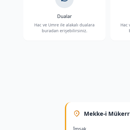
Dualar
Hac ve Umre ile alakalı dualara
Hac v
buradan erişebilirsiniz.
Mekke-i Müker
İmsak