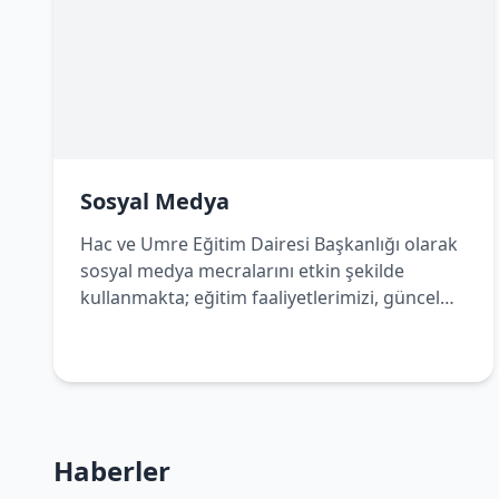
Sosyal Medya
Hac ve Umre Eğitim Dairesi Başkanlığı olarak
sosyal medya mecralarını etkin şekilde
kullanmakta; eğitim faaliyetlerimizi, güncel
duyurularımızı ve bilgilendirici içeriklerimizi
dijital platformlar üzerinden de
vatandaşlarımızla paylaşmaktayız. Bizleri
sosyal medya hesaplarımızdan takip ederek
çalışmalarımızdan haberdar olabilir, Hac ve
Umre yolculuğunuza dair doğru ve güncel
Haberler
bilgilere kolaylıkla ulaşabilirsiniz.