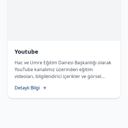
Youtube
Hac ve Umre Eğitim Dairesi Başkanlığı olarak
YouTube kanalımız üzerinden eğitim
videoları, bilgilendirici içerikler ve görsel
materyaller yayınlayarak vatandaşlarımızın
Detaylı Bilgi
Hac ve Umre ibadetlerine en doğru şekilde
hazırlanmalarını desteklemekteyiz. Kanalımızı
takip ederek güncel içeriklerimize ulaşabilir,
ibadet öncesi ve sırasında ihtiyaç
duyabileceğiniz bilgi ve rehberliğe kolaylıkla
erişebilirsiniz."