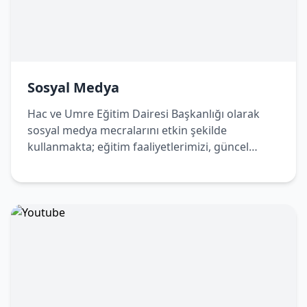
Sosyal Medya
Hac ve Umre Eğitim Dairesi Başkanlığı olarak
sosyal medya mecralarını etkin şekilde
kullanmakta; eğitim faaliyetlerimizi, güncel
duyurularımızı ve bilgilendirici içeriklerimizi
dijital platformlar üzerinden de
vatandaşlarımızla paylaşmaktayız. Bizleri sosyal
medya hesaplarımızdan takip ederek
çalışmalarımızdan haberdar olabilir, Hac ve
Umre yolculuğunuza dair doğru ve güncel
bilgilere kolaylıkla ulaşabilirsiniz.
Sosyal Medya Hesaplarımız