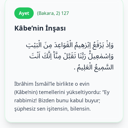
Ayet
(Bakara, 2) 127
Kâbe’nin İnşası
وَاِذْ یَرْفَعُ اِبْرٰهٖیمُ الْقَوَاعِدَ مِنَ الْبَیْتِ
وَاِسْمٰعٖیلُؕ رَبَّنَا تَقَبَّلْ مِنَّاؕ اِنَّكَ اَنْتَ
السَّمٖیعُ الْعَلٖیمُ .
İbrâhim İsmâil’le birlikte o evin
(Kâbe’nin) temellerini yükseltiyordu: “Ey
rabbimiz! Bizden bunu kabul buyur;
şüphesiz sen işitensin, bilensin.