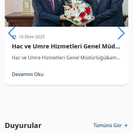
10 Ekim 2025
Hac ve Umre Hizmetleri Genel Müdürü Demirhan göreve başladı
Hac ve Umre Hizmetleri Genel Müdürlüğü&amp;#039;ne atanan Hüseyin Demirhan görevi Remzi Bircan&amp;#039;dan devraldı. ​Hac ve Umre Hizmetleri Genel Müdürlüğü&amp;#039;ne atanan Hüseyin Demirhan, Diyanet İşleri Başkanlığı&amp;#039;nda d
Devamını Oku
Duyurular
Tümünü Gör