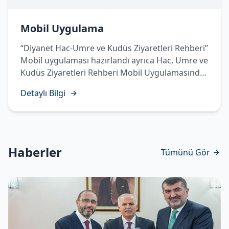
Mobil Uygulama
“Diyanet Hac-Umre ve Kudüs Ziyaretleri Rehberi”
Mobil uygulaması hazırlandı ayrıca Hac, Umre ve
Kudüs Ziyaretleri Rehberi Mobil Uygulamasında
Temettü Haccı’nın yapılışı sesli, görüntülü ve
Detaylı Bilgi
işaret diliyle hazırlanarak vatandaşlarımızın
istifadesine sunuldu.
Haberler
Tümünü Gör