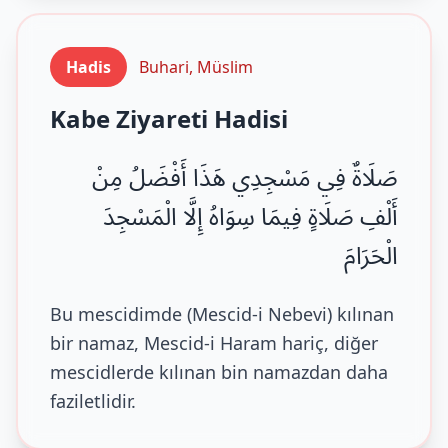
Hadis
Buhari, Müslim
Kabe Ziyareti Hadisi
صَلَاةٌ فِي مَسْجِدِي هَذَا أَفْضَلُ مِنْ
أَلْفِ صَلَاةٍ فِيمَا سِوَاهُ إِلَّا الْمَسْجِدَ
الْحَرَامَ
Bu mescidimde (Mescid-i Nebevi) kılınan
bir namaz, Mescid-i Haram hariç, diğer
mescidlerde kılınan bin namazdan daha
faziletlidir.