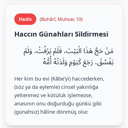
Hadis
(Buhârî, Muhsar, 10)
Haccın Günahları Sildirmesi
مَنْ حَجَّ هَذَا الْبَيْتَ، فَلَمْ يَرْفُثْ، وَلَمْ
يَفْسُقْ، رَجَعَ كَيَوْمِ وَلَدَتْهُ أُمُّهُ
Her kim bu evi (Kâbe’yi) haccederken,
(söz ya da eylemle) cinsel yakınlığa
yeltenmez ve kötülük işlemezse,
anasının onu doğurduğu günkü gibi
(günahsız) hâline dönmüş olur.