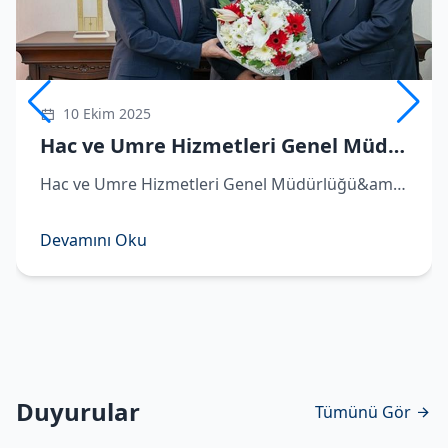
10 Ekim 2025
Hac ve Umre Hizmetleri Genel Müdürü Demirhan göreve başladı
Hac ve Umre Hizmetleri Genel Müdürlüğü&amp;#039;ne atanan Hüseyin Demirhan görevi Remzi Bircan&amp;#039;dan devraldı. ​Hac ve Umre Hizmetleri Genel Müdürlüğü&amp;#039;ne atanan Hüseyin Demirhan, Diyanet İşleri Başkanlığı&amp;#039;nda d
Devamını Oku
Duyurular
Tümünü Gör