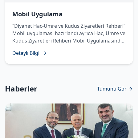
Mobil Uygulama
“Diyanet Hac-Umre ve Kudüs Ziyaretleri Rehberi”
Mobil uygulaması hazırlandı ayrıca Hac, Umre ve
Kudüs Ziyaretleri Rehberi Mobil Uygulamasında
Temettü Haccı’nın yapılışı sesli, görüntülü ve
Detaylı Bilgi
işaret diliyle hazırlanarak vatandaşlarımızın
istifadesine sunuldu.
Haberler
Tümünü Gör