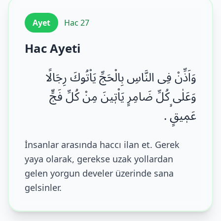
Ayet
Hac 27
Hac Ayeti
وَاَذِّنْ فِی النَّاسِ بِالْحَجِّ یَاْتُوكَ رِجَالًا
وَعَلٰى كُلِّ ضَامِرٍ یَاْتٖینَ مِنْ كُلِّ فَجٍّ
عَمٖیقٍۙ .
İnsanlar arasında haccı ilan et. Gerek
yaya olarak, gerekse uzak yollardan
gelen yorgun develer üzerinde sana
gelsinler.