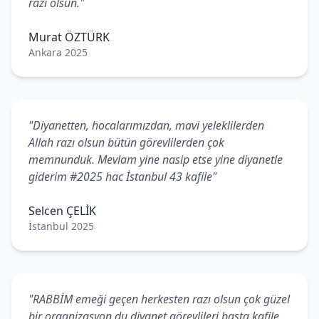
razı olsun."
Murat ÖZTÜRK
Ankara 2025
"Diyanetten, hocalarımızdan, mavi yeleklilerden
Allah razı olsun bütün görevlilerden çok
memnunduk. Mevlam yine nasip etse yine diyanetle
giderim #2025 hac İstanbul 43 kafile"
Selcen ÇELİK
İstanbul 2025
"RABBİM emeği geçen herkesten razı olsun çok güzel
bir organizasyon du diyanet görevlileri başta kafile