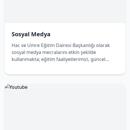
Sosyal Medya
Hac ve Umre Eğitim Dairesi Başkanlığı olarak
sosyal medya mecralarını etkin şekilde
kullanmakta; eğitim faaliyetlerimizi, güncel
duyurularımızı ve bilgilendirici içeriklerimizi
dijital platformlar üzerinden de
vatandaşlarımızla paylaşmaktayız. Bizleri sosyal
medya hesaplarımızdan takip ederek
çalışmalarımızdan haberdar olabilir, Hac ve
Umre yolculuğunuza dair doğru ve güncel
bilgilere kolaylıkla ulaşabilirsiniz.
Sosyal Medya Hesaplarımız