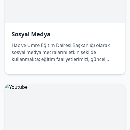
Sosyal Medya
Hac ve Umre Eğitim Dairesi Başkanlığı olarak
sosyal medya mecralarını etkin şekilde
kullanmakta; eğitim faaliyetlerimizi, güncel
duyurularımızı ve bilgilendirici içeriklerimizi
dijital platformlar üzerinden de
vatandaşlarımızla paylaşmaktayız. Bizleri sosyal
medya hesaplarımızdan takip ederek
çalışmalarımızdan haberdar olabilir, Hac ve
Umre yolculuğunuza dair doğru ve güncel
bilgilere kolaylıkla ulaşabilirsiniz.
Sosyal Medya Hesaplarımız