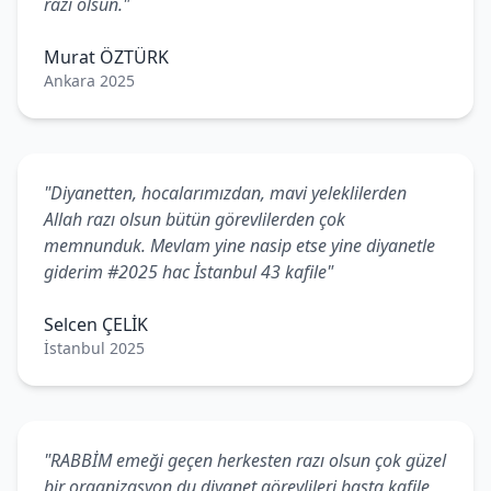
razı olsun."
Murat ÖZTÜRK
Ankara 2025
"Diyanetten, hocalarımızdan, mavi yeleklilerden
Allah razı olsun bütün görevlilerden çok
memnunduk. Mevlam yine nasip etse yine diyanetle
giderim #2025 hac İstanbul 43 kafile"
Selcen ÇELİK
İstanbul 2025
"RABBİM emeği geçen herkesten razı olsun çok güzel
bir organizasyon du diyanet görevlileri başta kafile