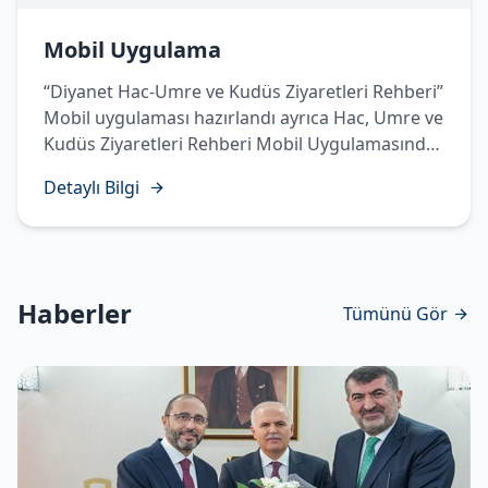
Mobil Uygulama
“Diyanet Hac-Umre ve Kudüs Ziyaretleri Rehberi”
Mobil uygulaması hazırlandı ayrıca Hac, Umre ve
Kudüs Ziyaretleri Rehberi Mobil Uygulamasında
Temettü Haccı’nın yapılışı sesli, görüntülü ve
Detaylı Bilgi
işaret diliyle hazırlanarak vatandaşlarımızın
istifadesine sunuldu.
Haberler
Tümünü Gör