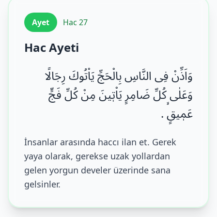
Ayet
Hac 27
Hac Ayeti
وَاَذِّنْ فِی النَّاسِ بِالْحَجِّ یَاْتُوكَ رِجَالًا
وَعَلٰى كُلِّ ضَامِرٍ یَاْتٖینَ مِنْ كُلِّ فَجٍّ
عَمٖیقٍۙ .
İnsanlar arasında haccı ilan et. Gerek
yaya olarak, gerekse uzak yollardan
gelen yorgun develer üzerinde sana
gelsinler.