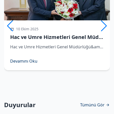
10 Ekim 2025
Hac ve Umre Hizmetleri Genel Müdürü Demirhan göreve başladı
Hac ve Umre Hizmetleri Genel Müdürlüğü&amp;#039;ne atanan Hüseyin Demirhan görevi Remzi Bircan&amp;#039;dan devraldı. ​Hac ve Umre Hizmetleri Genel Müdürlüğü&amp;#039;ne atanan Hüseyin Demirhan, Diyanet İşleri Başkanlığı&amp;#039;nda d
Devamını Oku
Duyurular
Tümünü Gör