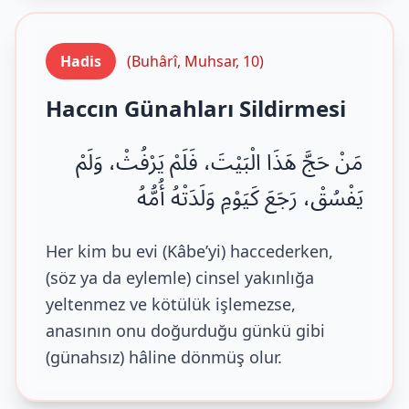
Hadis
(Buhârî, Muhsar, 10)
Haccın Günahları Sildirmesi
مَنْ حَجَّ هَذَا الْبَيْتَ، فَلَمْ يَرْفُثْ، وَلَمْ
يَفْسُقْ، رَجَعَ كَيَوْمِ وَلَدَتْهُ أُمُّهُ
Her kim bu evi (Kâbe’yi) haccederken,
(söz ya da eylemle) cinsel yakınlığa
yeltenmez ve kötülük işlemezse,
anasının onu doğurduğu günkü gibi
(günahsız) hâline dönmüş olur.